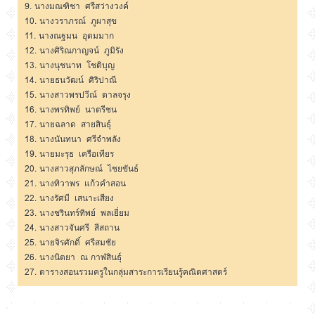
9.
นางมณฑิชา ศรีสว่างวงค์
10.
นางวราภรณ์ ภูผาสุข
11.
นางณฐมน อุดมมาก
12.
นางศิริณกาญจน์ ภูมิรัง
13.
นางนุชนาท โชติบุญ
14.
นายธนวัฒน์ ศิริปาณี
15.
นางสาวพรปวีณ์ ตาลจรุง
16.
นางพรทิพย์ นาตรีชน
17.
นายฉลาด สายสินธุ์
18.
นางนันทนา ศรีจำพลัง
19.
นายมะรุธ เครือเทียร
20.
นางสาวสุภลักษณ์ ไชยขันธ์
21.
นางทิวาพร แก้วคำสอน
22.
นางรัศมี เสนาะเสียง
23.
นางชรินทร์ทิพย์ พลเยี่ยม
24.
นางสาวจันศรี สีสถาน
25.
นายจิรศักดิ์ ศรีสมชัย
26.
นางนิตยา ณ กาฬสินธุ์
27.
ตารางสอนรวมครูในกลุ่มสาระการเรียนรู้คณิตศาสตร์